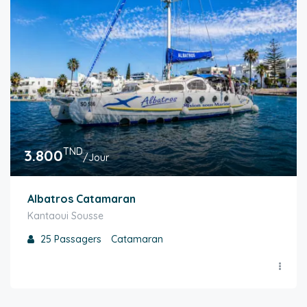
TND
3.800
/Jour
Albatros Catamaran
Kantaoui Sousse
25
Passagers
Catamaran