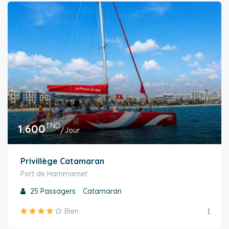
TND
1.600
/Jour
Privillège Catamaran
Port de Hammamet
25
Passagers
Catamaran
Bien