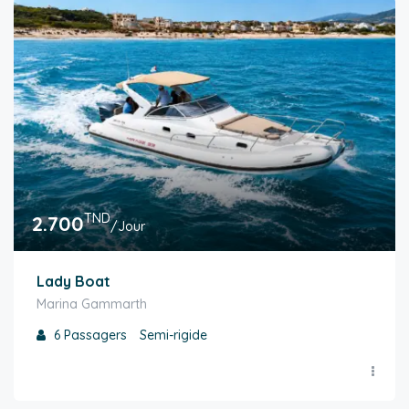
TND
2.700
/Jour
Lady Boat
Marina Gammarth
6
Passagers
Semi-rigide