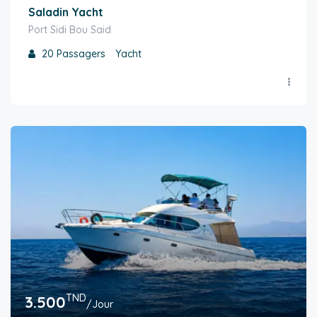
Saladin Yacht
Port Sidi Bou Said
20
Passagers
Yacht
TND
3.500
/Jour